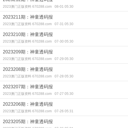
2023澳门正版资料 670288.com
08-01 05:30
2023211期：神童透码报
2023澳门正版资料 670288.com
07-31 05:30
2023210期：神童透码报
2023澳门正版资料 670288.com
07-30 05:30
2023209期：神童透码报
2023澳门正版资料 670288.com
07-29 05:30
2023208期：神童透码报
2023澳门正版资料 670288.com
07-28 05:30
2023207期：神童透码报
2023澳门正版资料 670288.com
07-27 05:30
2023206期：神童透码报
2023澳门正版资料 670288.com
07-26 05:31
2023205期：神童透码报